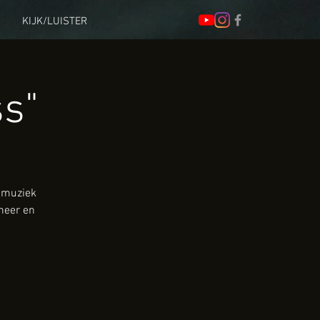
KIJK/LUISTER
ss"
e muziek
neer en