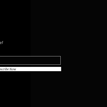
ef
scribe Now