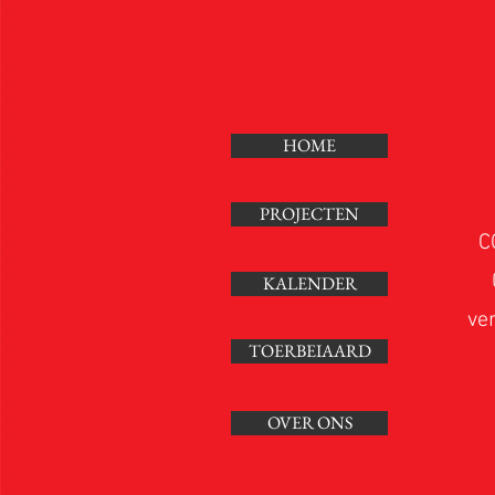
HOME
PROJECTEN
C
KALENDER
ve
TOERBEIAARD
OVER ONS