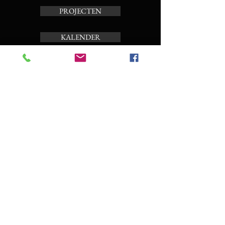
PROJECTEN
KALENDER
TOERBEIAARD
OVER ONS
Schrijf je in op de nieuwsbrief
Enter your email here
Subscribe Now
CONTACT EN BOEKING