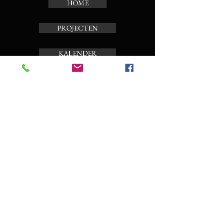
HOME
PROJECTEN
KALENDER
TOERBEIAARD
OVER ONS
Schrijf je in op de nieuwsbrief
Enter your email here
Subscribe Now