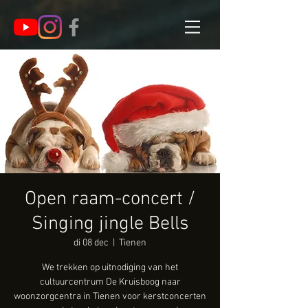
Open raam-concert /
Singing jingle Bells
di 08 dec
  |  
Tienen
We trekken op uitnodiging van het
cultuurcentrum De Kruisboog naar
woonzorgcentra in Tienen voor kerstconcerten