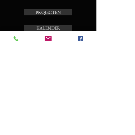
PROJECTEN
KALENDER
TOERBEIAARD
OVER ONS
Schrijf je in op de nieuwsbrief
Enter your email here
Subscribe Now