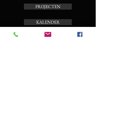
PROJECTEN
KALENDER
TOERBEIAARD
OVER ONS
Schrijf je in op de nieuwsbrief
Enter your email here
Subscribe Now
CONTACT EN BOEKING