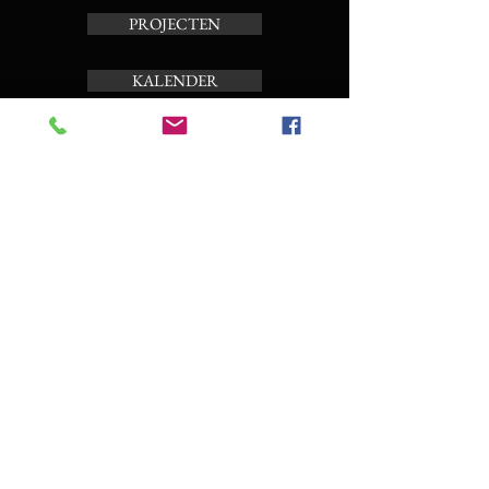
PROJECTEN
KALENDER
TOERBEIAARD
OVER ONS
Schrijf je in op de nieuwsbrief
Enter your email here
Subscribe Now
CONTACT EN BOEKING