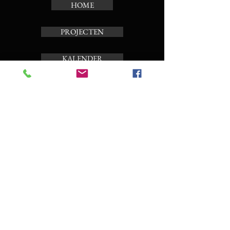
HOME
PROJECTEN
KALENDER
TOERBEIAARD
OVER ONS
Schrijf je in op de nieuwsbrief
Enter your email here
Subscribe Now