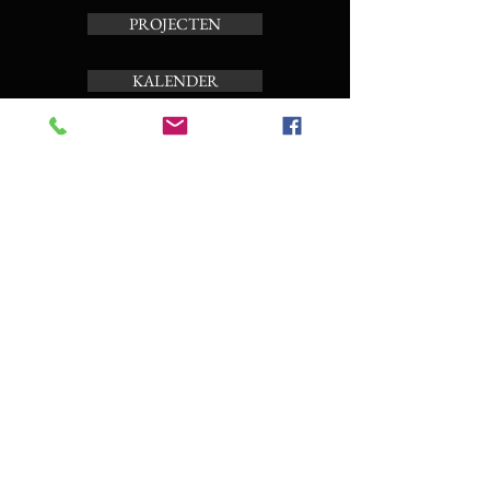
PROJECTEN
KALENDER
TOERBEIAARD
OVER ONS
Schrijf je in op de nieuwsbrief
Enter your email here
Subscribe Now
CONTACT EN BOEKING