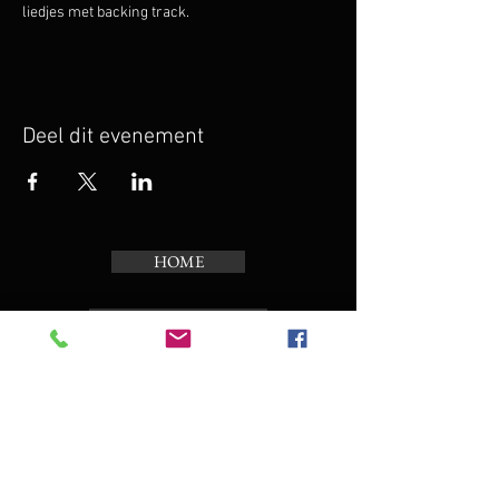
liedjes met backing track.
Deel dit evenement
HOME
PROJECTEN
KALENDER
TOERBEIAARD
OVER ONS