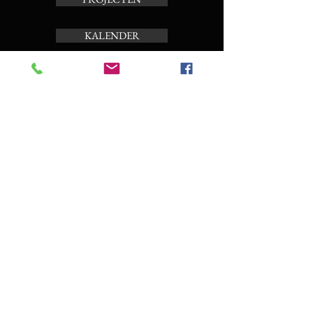
KALENDER
TOERBEIAARD
OVER ONS
Schrijf je in op de nieuwsbrief
Enter your email here
Subscribe Now
CONTACT EN BOEKING
0032/486 51 21 17